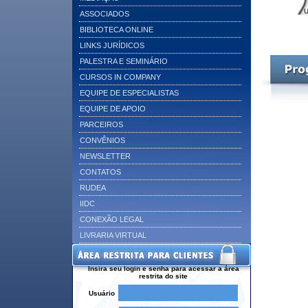
ASSOCIADOS
BIBLIOTECA ONLINE
LINKS JURÍDICOS
PALESTRA E SEMINÁRIO
CURSOS IN COMPANY
EQUIPE DE ESPECIALISTAS
EQUIPE DE APOIO
PARCEIROS
CONVÊNIOS
NEWSLETTER
CONTATOS
RUDEA
IIDC
CONEXÃO LEGAL
LIVRARIA VIRTUAL
Insira seu login e senha para acessar a área
restrita do site
Usuário